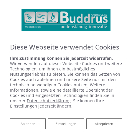
Diese Webseite verwendet Cookies
Ihre Zustimmung können Sie jederzeit widerrufen.
Startseite
»
Bad
»
Badinspiration & Musterbäder
»
Basic-Bad 8,2 ㎡
Wir verwenden auf dieser Webseite Cookies und weitere
Technologien, um Ihnen ein bestmögliches
Nutzungserlebnis zu bieten. Sie können das Setzen von
Cookies auch ablehnen und unsere Seite nur mit den
Basic-Bad 8,2 ㎡
technisch notwendigen Cookies nutzen. Weitere
Informationen, sowie eine detaillierte Übersicht der
Cookies und eingesetzten Technologien finden Sie in
unserer
Datenschutzerklärung
. Sie können Ihre
Einstellungen
jederzeit ändern.
Ablehnen
Ablehnen
Einstellungen
Akzeptieren