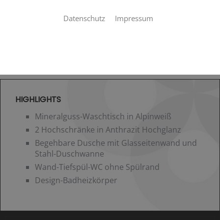
Datenschutz
Impressum
HIGHLIGHTS
Mineralguss-Waschtisch in Alpinweiß
2 Hochschränke in Anthrazit Hochglanz
Begehbare Dusche mit Glasseitenwand und
Stahl-Duschwanne
Wand-Tiefspül-WC ohne Spülrand
Design-Badheizkörper